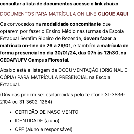
consultar a lista de documentos acesse o link abaixo
:
DOCUMENTOS PARA MATRÍCULA ON-LINE
CLIQUE AQUI
Os convocados na
modalidade concomitante
que
optarem por fazer o Ensino Médio nas turmas da Escola
Estadual Serafim Ribeiro de Rezende,
devem
fazer a
matrícula on-line
de 26 a 29/01,
e também
a matrícula de
forma presencial no dia 30
/0
1
/2
4
, das 07h
às 12
h30, n
a
CEDAF/UFV
Campus Florestal.
Abaixo está a listagem da DOCUMENTAÇÃO (ORIGINAL E
CÓPIA) PARA MATRÍCULA PRESENCIAL na Escola
Estadual.
(Dúvidas podem ser esclarecidas pelo telefone 31-3536-
2104 ou 31-3602-1264)
CERTIDÃO DE NASCIMENTO
IDENTIDADE (aluno)
CPF (aluno e responsável)