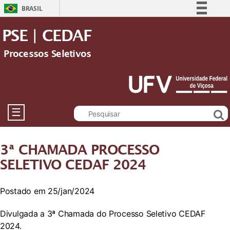
BRASIL
Simplifique!
PSE | CEDAF
Comunica BR
Processos Seletivos
Participe
Acesso à informação
Legislação
Canais
☰
3ª CHAMADA PROCESSO
SELETIVO CEDAF 2024
Postado em 25/jan/2024
Divulgada a 3ª Chamada do Processo Seletivo CEDAF
2024.