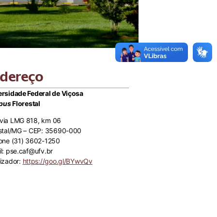
dereço
ersidade Federal de Viçosa
pus
Florestal
via LMG 818, km 06
estal/MG – CEP: 35690-000
fone (31) 3602-1250
l: pse.caf@ufv.br
izador:
https://goo.gl/BYwvQv