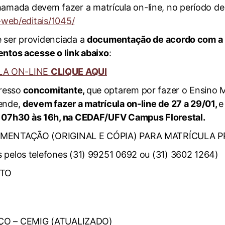
amada devem fazer a matrícula on-line, no período d
-web/editais/1045/
e ser providenciada a
documentação de acordo com a 
entos acesse o link abaixo
:
LA ON-LINE
CLIQUE AQUI
resso
concomitante,
que optarem por fazer o Ensino 
zende,
devem fazer a matrícula on-line de
27 a 2
9/01,
e
s 07h
30
às 1
6
h, na CEDAF/UFV Campus Florestal.
CUMENTAÇÃO (ORIGINAL E CÓPIA) PARA MATRÍCULA PR
 pelos telefones (31) 99251 0692 ou (31) 3602 1264)
NTO
 – CEMIG (ATUALIZADO)