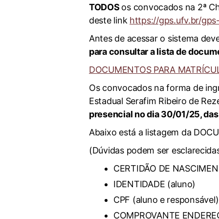
TODOS
os convocados na 2ª Ch
deste link
https://gps.ufv.br/gps
Antes de acessar o sistema dev
para consultar a lista de docum
DOCUMENTOS PARA MATRÍCU
Os convocados na forma de ing
Estadual Serafim Ribeiro de Re
presencial no dia 30
/01/2
5
, da
Abaixo está a listagem da DO
(Dúvidas podem ser esclarecidas
CERTIDÃO DE NASCIME
IDENTIDADE (aluno)
CPF (aluno e responsável)
COMPROVANTE ENDEREÇO