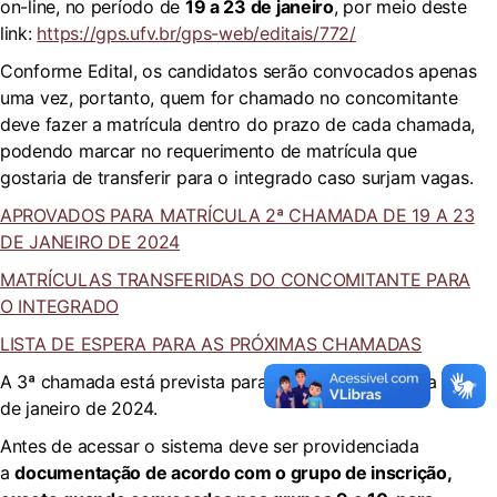
on-line, no período de
19 a 23 de janeiro
, por meio deste
link:
https://gps.ufv.br/gps-web/editais/772/
Conforme Edital, os candidatos serão convocados apenas
uma vez, portanto, quem for chamado no concomitante
deve fazer a matrícula dentro do prazo de cada chamada,
podendo marcar no requerimento de matrícula que
gostaria de transferir para o integrado caso surjam vagas.
APROVADOS PARA MATRÍCULA 2ª CHAMADA DE 19 A 23
DE JANEIRO DE 2024
MATRÍCULAS TRANSFERIDAS DO CONCOMITANTE PARA
O INTEGRADO
LISTA DE ESPERA PARA AS PRÓXIMAS CHAMADAS
A 3ª chamada está prevista para ser divulgada no dia 25
de janeiro de 2024.
Antes de acessar o sistema deve ser providenciada
a
documentação
de acordo com o grupo de inscrição,