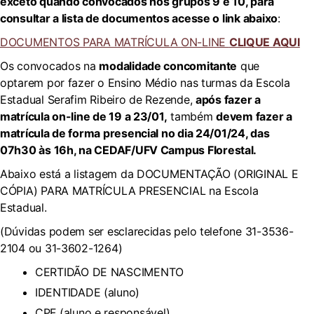
exceto quando convocados nos grupos 9 e 10, para
consultar a lista de documentos acesse o link abaixo
:
DOCUMENTOS PARA MATRÍCULA ON-LINE
CLIQUE AQUI
Os convocados na
modalidade concomitante
que
optarem por fazer o Ensino Médio nas turmas da Escola
Estadual Serafim Ribeiro de Rezende,
após
fazer a
matrícula on-line
de 19 a 23/01,
também
deve
m
fazer a
matrícula de forma presencial no dia 24
/0
1
/2
4
, das
07h
30
às 1
6
h, n
a CEDAF/UFV
Campus Florestal.
Abaixo está a listagem da DOCUMENTAÇÃO (ORIGINAL E
CÓPIA) PARA MATRÍCULA PRESENCIAL na Escola
Estadual.
(Dúvidas podem ser esclarecidas pelo telefone 31-3536-
2104 ou 31-3602-1264)
CERTIDÃO DE NASCIMENTO
IDENTIDADE (aluno)
CPF (aluno e responsável)