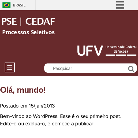
BRASIL
Simplifique!
PSE | CEDAF
Comunica BR
Processos Seletivos
Participe
Acesso à informação
Legislação
Canais
☰
Olá, mundo!
Postado em 15/jan/2013
Bem-vindo ao WordPress. Esse é o seu primeiro post.
Edite-o ou exclua-o, e comece a publicar!