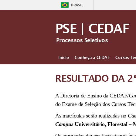
BRASIL
PSE | CEDAF
Processos Seletivos
Início
Conheça a CEDAF
Cursos Té
RESULTADO DA 2
A Diretoria de Ensino da CEDAF/
Ca
do Exame de Seleção dos Cursos Técn
As matrículas serão realizadas no
Ca
Campus
Universitário, Florestal –
Os aprovados devem ficar atentos às d