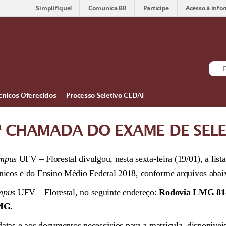
Simplifique!
Comunica BR
Participe
Acesso à info
cnicos Oferecidos
Processo Seletivo CEDAF
ª CHAMADA DO EXAME DE SEL
mpus
UFV – Florestal divulgou, nesta sexta-feira (19/01), a l
icos e do Ensino Médio Federal 2018, conforme arquivos abai
mpus
UFV – Florestal, no seguinte endereço:
Rodovia LMG 818,
 MG.
atas e aos documentos necessários para a matrícula, disponíveis