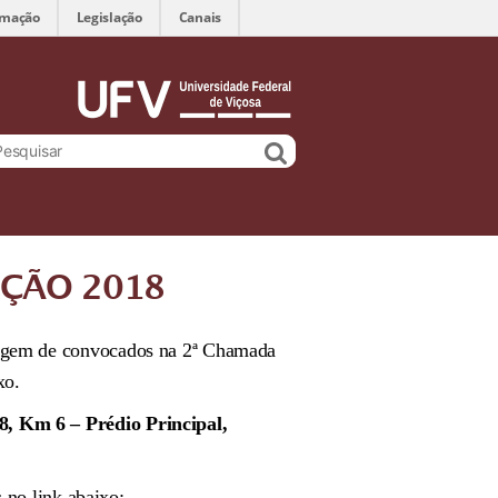
rmação
Legislação
Canais
EÇÃO 2018
istagem de convocados na 2ª Chamada
xo.
 Km 6 – Prédio Principal,
 no link abaixo: