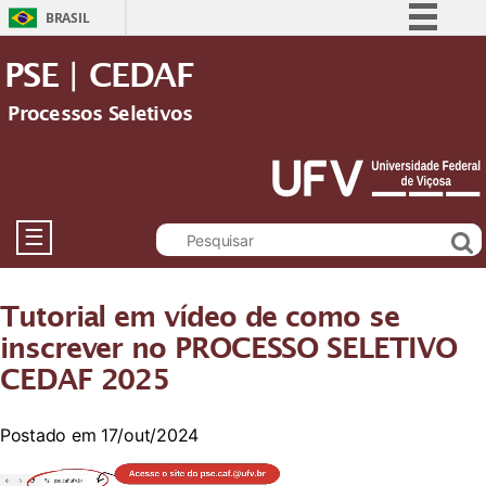
BRASIL
Simplifique!
PSE | CEDAF
Comunica BR
Processos Seletivos
Participe
Acesso à informação
Legislação
Canais
☰
Tutorial em vídeo de como se
inscrever no PROCESSO SELETIVO
CEDAF 2025
Postado em 17/out/2024