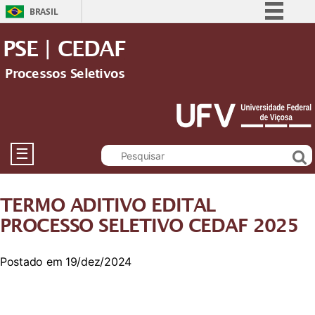
BRASIL
Simplifique!
PSE | CEDAF
Comunica BR
Processos Seletivos
Participe
Acesso à informação
Legislação
Canais
☰
TERMO ADITIVO EDITAL
PROCESSO SELETIVO CEDAF 2025
Postado em 19/dez/2024