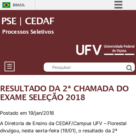
BRASIL
Simplifique!
PSE | CEDAF
Comunica BR
Processos Seletivos
Participe
Acesso à informação
Legislação
Canais
☰
RESULTADO DA 2ª CHAMADA DO
EXAME SELEÇÃO 2018
Postado em 19/jan/2018
A Diretoria de Ensino da CEDAF/
Campus
UFV – Florestal
divulgou, nesta sexta-feira (19/01), o resultado da 2ª