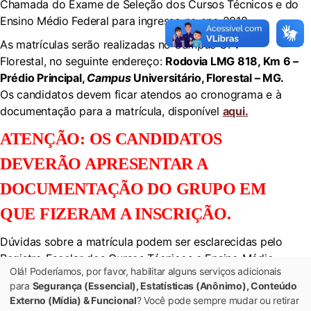
Chamada do Exame de Seleção dos Cursos Técnicos e do
Ensino Médio Federal para ingresso no ano 2018.
As matrículas serão realizadas no
Campus
UFV –
Florestal, no seguinte endereço:
Rodovia LMG 818, Km 6 –
Prédio Principal,
Campus
Universitário, Florestal – MG.
Os candidatos devem ficar atendos ao cronograma e à
documentação para a matrícula, disponível
aqui.
ATENÇÃO: OS CANDIDATOS
DEVERÃO APRESENTAR A
DOCUMENTAÇÃO DO GRUPO EM
QUE FIZERAM A INSCRIÇÃO.
Dúvidas sobre a matrícula podem ser esclarecidas pelo
Registro Escolar dos Cursos Técnicos e Ensino Médio,
Olá! Poderíamos, por favor, habilitar alguns serviços adicionais
telefone 31-3536-3387.
para
Segurança (Essencial), Estatísticas (Anônimo), Conteúdo
Confira o resultado clicando
aqui
Externo (Mídia) & Funcional
? Você pode sempre mudar ou retirar