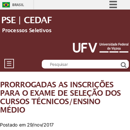
BRASIL
Simplifique!
PSE | CEDAF
Comunica BR
Processos Seletivos
Participe
Acesso à informação
Legislação
Canais
☰
PRORROGADAS AS INSCRIÇÕES
PARA O EXAME DE SELEÇÃO DOS
CURSOS TÉCNICOS/ENSINO
MÉDIO
Postado em 29/nov/2017