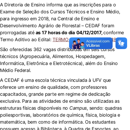
A Diretoria de Ensino informa que as inscrições para o
Exame de Seleção dos Cursos Técnicos e Ensino Médio,
para ingresso em 2018, na Central de Ensino e
Desenvolvimento Agrário de Florestal – CEDAF foram
prorrogadas até
as 17 horas do dia
04/12/2017,
conforme
Termo Aditivo ao Edital:
TERMO ADITIVO EDITAL 2018
São oferecidas 362 vagas distribuídas em seis cursos
técnicos (Agropecuária, Alimentos, Hospedagem,
Informática, Eletrônica e Eletrotécnica), além do Ensino
Médio Federal.
A CEDAF é uma escola técnica vinculada à UFV que
oferece um ensino de qualidade, com professores
capacitados, grande parte em regime de dedicação
exclusiva. Para as atividades de ensino são utilizadas as
estruturas físicas disponíveis no
Campus
, sendo: quadras
poliesportivas, laboratórios de química, física, biologia e
matemática, bem como de informática. Os estudantes
possuem acesso à Biblioteca, à Quadra de Esportes, ao