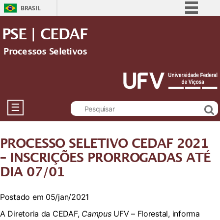
BRASIL
Simplifique!
PSE | CEDAF
Comunica BR
Processos Seletivos
Participe
Acesso à informação
Legislação
Canais
☰
PROCESSO SELETIVO CEDAF 2021
– INSCRIÇÕES PRORROGADAS ATÉ
DIA 07/01
Postado em 05/jan/2021
A Diretoria da CEDAF,
Campus
UFV – Florestal, informa