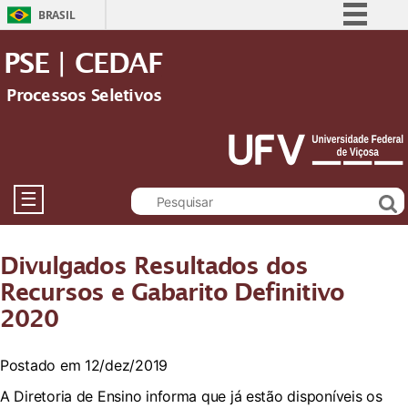
BRASIL
Simplifique!
PSE | CEDAF
Comunica BR
Processos Seletivos
Participe
Acesso à informação
Legislação
Canais
☰
Divulgados Resultados dos
Recursos e Gabarito Definitivo
2020
Postado em 12/dez/2019
A Diretoria de Ensino informa que já estão disponíveis os