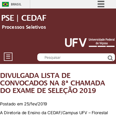
BRASIL
Simplifique!
PSE | CEDAF
Comunica BR
Processos Seletivos
Participe
Acesso à informação
Legislação
Canais
☰
DIVULGADA LISTA DE
CONVOCADOS NA 8ª CHAMADA
DO EXAME DE SELEÇÃO 2019
Postado em 25/fev/2019
A Diretoria de Ensino da CEDAF/
Campus
UFV – Florestal