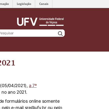
rmação
Legislação
Canais
2021
 (05/04/2021),
a 7ª
 no ano 2021.
de formulários online somente
 pelo e-mail sre@ufv.br ou pelo