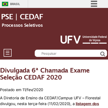
BRASIL
Simplifique!
PSE | CEDAF
Comunica BR
Processos Seletivos
Participe
Acesso à informação
Legislação
Canais
☰
Divulgada 6ª Chamada Exame
Seleção CEDAF 2020
Postado em 11/fev/2020
A Diretoria de Ensino da CEDAF/
Campus
UFV – Florestal
divulgou, nesta terça-feira (11/02/2020), a
listagem dos