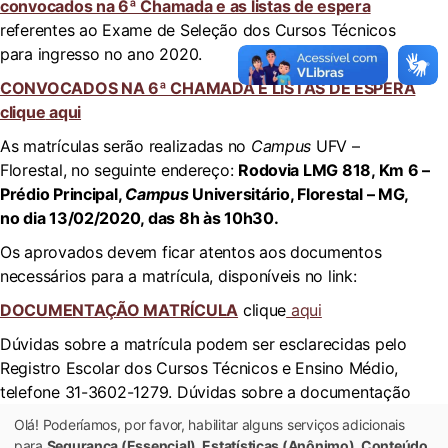
convocados na 6ª Chamada e as listas de espera
referentes ao Exame de Seleção dos Cursos Técnicos
para ingresso no ano 2020.
CONVOCADOS NA 6ª CHAMADA E LISTAS DE ESPERA
clique
aqui
As matrículas serão realizadas no
Campus
UFV –
Florestal, no seguinte endereço:
Rodovia LMG 818, Km 6 –
Prédio Principal,
Campus
Universitário, Florestal – MG,
no dia 13/02/2020, das 8h às 10h30.
Os aprovados devem ficar atentos aos documentos
necessários para a matrícula, disponíveis no link:
DOCUMENTAÇÃO MATRÍCULA
clique
aqui
Dúvidas sobre a matrícula podem ser esclarecidas pelo
Registro Escolar dos Cursos Técnicos e Ensino Médio,
telefone 31-3602-1279. Dúvidas sobre a documentação
referente à avaliação socioeconômica podem ser
Olá! Poderíamos, por favor, habilitar alguns serviços adicionais
esclarecidas pela Assistência Social, telefones 31-3602-
para
Segurança (Essencial), Estatísticas (Anônimo), Conteúdo