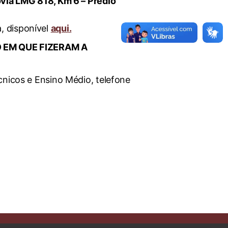
via LMG 818, Km 6 – Prédio
, disponível
aqui.
EM QUE FIZERAM A
cnicos e Ensino Médio, telefone