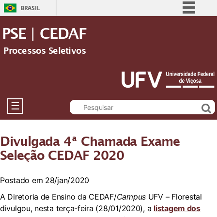
BRASIL
Simplifique!
PSE | CEDAF
Comunica BR
Processos Seletivos
Participe
Acesso à informação
Legislação
Canais
☰
Divulgada 4ª Chamada Exame
Seleção CEDAF 2020
Postado em 28/jan/2020
A Diretoria de Ensino da CEDAF/
Campus
UFV – Florestal
divulgou, nesta terça-feira (28/01/2020), a
listagem dos