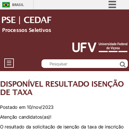
BRASIL
Simplifique!
PSE | CEDAF
Comunica BR
Processos Seletivos
Participe
Acesso à informação
Legislação
Canais
☰
DISPONÍVEL RESULTADO ISENÇÃO
DE TAXA
Postado em 10/nov/2023
Atenção candidatos(as)!
O resultado da solicitação de isenção da taxa de inscrição