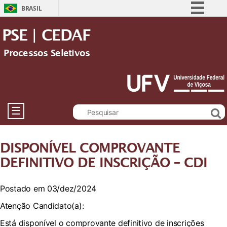
BRASIL
Simplifique!
PSE | CEDAF
Comunica BR
Processos Seletivos
Participe
Acesso à informação
Legislação
Canais
☰
DISPONÍVEL COMPROVANTE
DEFINITIVO DE INSCRIÇÃO – CDI
Postado em 03/dez/2024
Atenção Candidato(a):
Está disponível o comprovante definitivo de inscrições