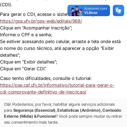
(CDI).
Para gerar o CDI, acesse o sistema de inscrições:
https://gps.ufv.br/gps-web/editais/968/
Clique em “Acompanhar inscrição”;
Informe o CPF e a senha;
Se estiver acessando pelo celular, arraste a tela onde está
o nome do curso técnico, até aparecer a opção “Exibir
detalhes”;
Clique em “Exibir detalhes”;
Clique em “Gerar CDI”.
Caso tenho dificuldades, consulte o tutorial:
https://pse.caf.ufv.br/informativo/tutorial-para-gerar-o-
cdi-comprovante-definitivo-de-inscricao/
Dúvidas podem ser enviadas para o e-mail
pse.caf@ufv.br
Olá! Poderíamos, por favor, habilitar alguns serviços adicionais
ou por whatsapp 3136021250.
para
Segurança (Essencial), Estatísticas (Anônimo), Conteúdo
Externo (Mídia) & Funcional
? Você pode sempre mudar ou retirar
seu consentimento mais tarde.