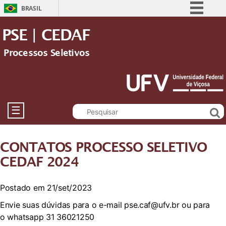
BRASIL
Simplifique!
PSE | CEDAF
Comunica BR
Processos Seletivos
Participe
Acesso à informação
Legislação
Canais
☰
CONTATOS PROCESSO SELETIVO
CEDAF 2024
Postado em 21/set/2023
Envie suas dúvidas para o e-mail pse.caf@ufv.br ou para
o whatsapp 31 36021250