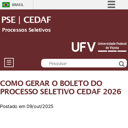
BRASIL
Simplifique!
PSE | CEDAF
Comunica BR
Processos Seletivos
Participe
Acesso à informação
Legislação
Canais
☰
COMO GERAR O BOLETO DO
PROCESSO SELETIVO CEDAF 2026
Postado em 09/out/2025