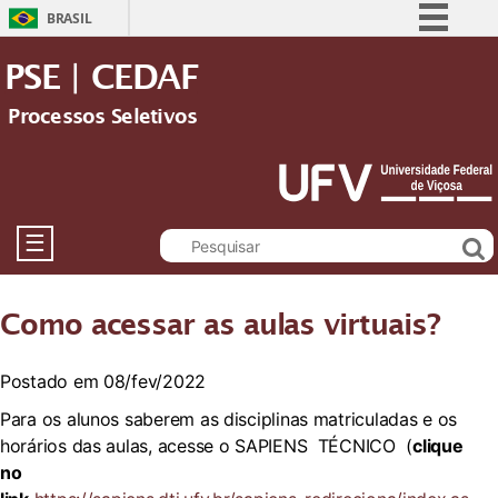
BRASIL
Simplifique!
PSE | CEDAF
Comunica BR
Processos Seletivos
Participe
Acesso à informação
Legislação
Canais
☰
Como acessar as aulas virtuais?
Postado em 08/fev/2022
Para os alunos saberem as disciplinas matriculadas e os
horários das aulas, acesse o SAPIENS TÉCNICO (
clique
no