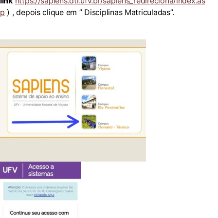
link
https://sapiens.dti.ufv.br/sapiens_redireciona/index.as
p
) , depois clique em ” Disciplinas Matriculadas”.