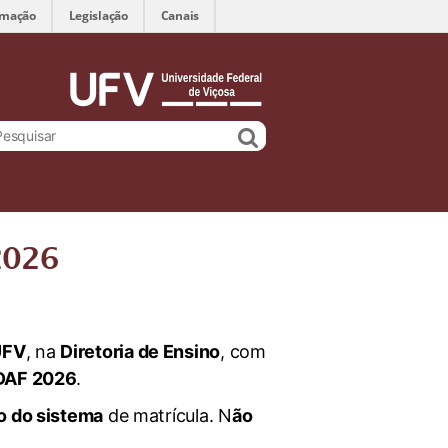
rmação
Legislação
Canais
2026
UFV
, na
Diretoria de Ensino
, com
EDAF 2026
.
o do sistema
de matrícula. N
ão