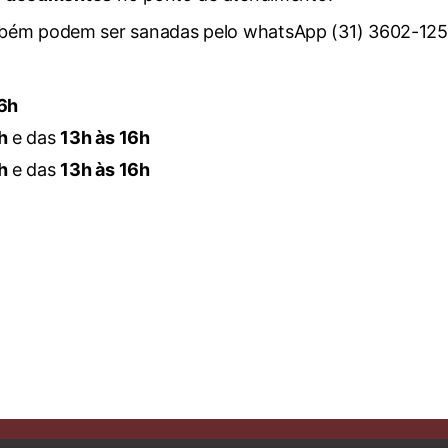
bém podem ser sanadas pelo whatsApp (31) 3602-125
16h
h
e das
13h às 16h
h
e das
13h às 16h